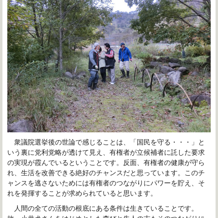
衆議院選挙後の世論で感じることは、「国民を守る・・・」と
いう裏に党利党略が透けて見え、有権者が立候補者に託した要求
の実現が霞んでいるということです。反面、有権者の健康が守ら
れ、生活を改善できる絶好のチャンスだと思っています。このチ
ャンスを逃さないためには有権者のつながりにパワーを貯え、そ
れを発揮することが求められていると思います。
人間の全ての活動の根底にある条件は生きていることです。