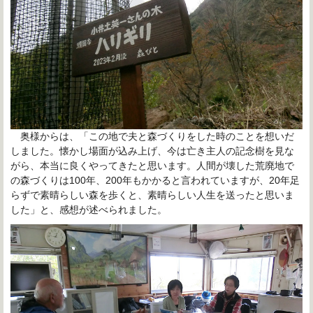
奥様からは、「この地で夫と森づくりをした時のことを想いだ
しました。懐かし場面が込み上げ、今は亡き主人の記念樹を見な
がら、本当に良くやってきたと思います。人間が壊した荒廃地で
の森づくりは100年、200年もかかると言われていますが、20年足
らずで素晴らしい森を歩くと、素晴らしい人生を送ったと思いま
した」と、感想が述べられました。