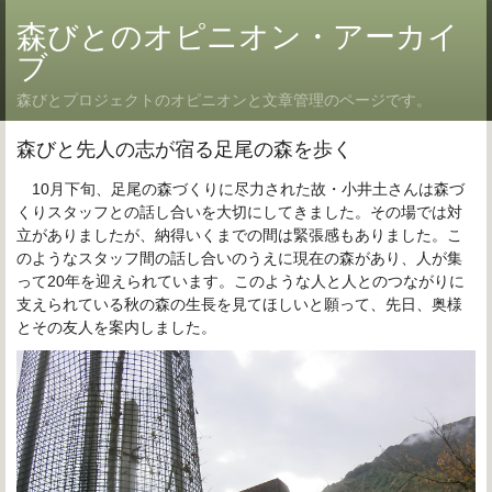
森びとのオピニオン・アーカイ
ブ
森びとプロジェクトのオピニオンと文章管理のページです。
森びと先人の志が宿る足尾の森を歩く
10月下旬、足尾の森づくりに尽力された故・小井土さんは森づ
くりスタ
ッフとの話し合いを大切にしてきました。その場では対
立がありましたが、納得いくまでの間は緊張感もありました。こ
のようなスタッフ間の話し合いのうえに現在の森があり、人が集
って20年を迎えられています。このような人と人とのつながりに
支えられている秋の森の生長を見てほしいと願って、先日、奥様
とその友人を案内しました。