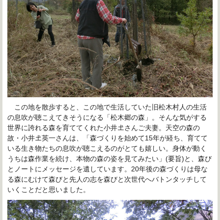
この地を散歩すると、この地で生活していた旧松木村人の生活
の息吹が聴こえてきそうになる「松木郷の森」。そんな気がする
世界に誇れる森を育ててくれた小井𡈽
さんご夫妻。天空の森の
故・小井𡈽
英一さんは、「森づくりを始めて15年が経ち、育てて
いる生き物たちの息吹が聴こえるのがとても嬉しい。身体が動く
うちは森作業を続け、本物の森の姿を見てみたい」(要旨)と、森び
とノートにメッセージを遺しています。20年後の森づくりは母な
る森にむけて森びと先人の志を森びと次世代へバトンタッチして
いくことだと思いました。