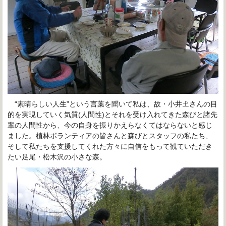
“素晴らしい人生”という言葉を聞いて私は、故・小井𡈽
さんの目
的を実現していく気質(人間性)とそれを受け入れてきた森びと諸先
輩の人間性から、今の自身を振りかえらなくてはならないと感じ
ました。植林ボランティアの皆さんと森びとスタッフの私たち、
そして私たちを支援してくれた方々に自信をもって観ていただき
たい足尾・松木沢の小さな森。